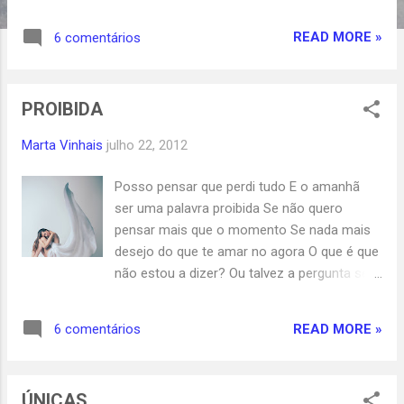
pois nada é tão intenso como a paixão...
TELA DE OMAR ORTIZ
READ MORE »
6 comentários
PROIBIDA
Marta Vinhais
julho 22, 2012
Posso pensar que perdi tudo E o amanhã
ser uma palavra proibida Se não quero
pensar mais que o momento Se nada mais
desejo do que te amar no agora O que é que
não estou a dizer? Ou talvez a pergunta seja:
Porque é que não me deixas amar-te?.....
FOTO DE ARMENE
READ MORE »
6 comentários
ÚNICAS