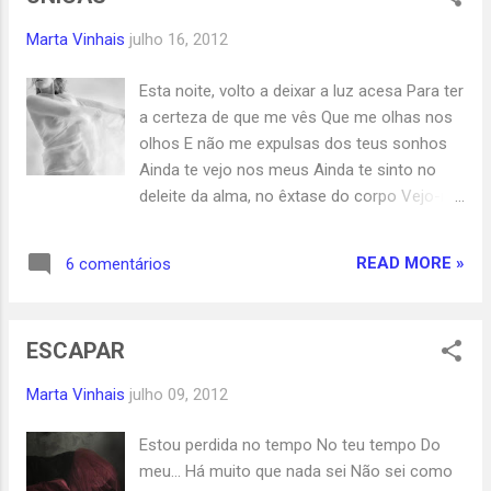
Marta Vinhais
julho 16, 2012
Esta noite, volto a deixar a luz acesa Para ter
a certeza de que me vês Que me olhas nos
olhos E não me expulsas dos teus sonhos
Ainda te vejo nos meus Ainda te sinto no
deleite da alma, no êxtase do corpo Vejo-me
nua no desejo saciado do teu corpo Se te
magoei... Magoei-me ainda mais.... Ao
READ MORE »
6 comentários
despedaçar todas as palavras que s e
tornaram únicas em nós.... ... FOTO DE
EVENLY LANKIN “COVERING THE BODY”
ESCAPAR
Marta Vinhais
julho 09, 2012
Estou perdida no tempo No teu tempo Do
meu... Há muito que nada sei Não sei como