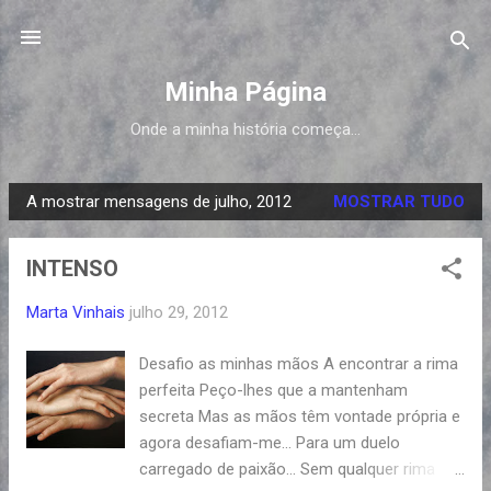
Avançar para o conteúdo principal
Minha Página
Onde a minha história começa...
A mostrar mensagens de julho, 2012
MOSTRAR TUDO
M
e
INTENSO
n
s
Marta Vinhais
julho 29, 2012
a
g
Desafio as minhas mãos A encontrar a rima
e
perfeita Peço-lhes que a mantenham
n
secreta Mas as mãos têm vontade própria e
s
agora desafiam-me... Para um duelo
carregado de paixão... Sem qualquer rima