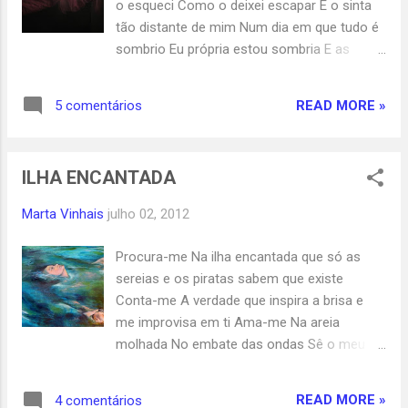
o esqueci Como o deixei escapar E o sinta
tão distante de mim Num dia em que tudo é
sombrio Eu própria estou sombria E as
palavras... … .....recuam.... FOTO DE KATIA
CHAUSCHEVA
READ MORE »
5 comentários
ILHA ENCANTADA
Marta Vinhais
julho 02, 2012
Procura-me Na ilha encantada que só as
sereias e os piratas sabem que existe
Conta-me A verdade que inspira a brisa e
me improvisa em ti Ama-me Na areia
molhada No embate das ondas Sê o meu
pirata Na noite em que sou sereia... “
WOMAN OF THE WATER” NARCISSA
READ MORE »
4 comentários